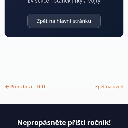
EV sekce – stánek Jirky a Vojty
Zpět na hlavní stránku
Předchozí – FCD
Zpět na úvod
Nepropásněte příští ročník!