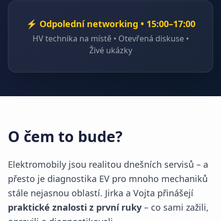
⚡ Odpolední networking • 15:00–17:00
HV technika na místě • Otevřená diskuse •
Živé ukázky
O čem to bude?
Elektromobily jsou realitou dnešních servisů – a
přesto je diagnostika EV pro mnoho mechaniků
stále nejasnou oblastí. Jirka a Vojta přinášejí
praktické znalosti z první ruky
– co sami zažili,