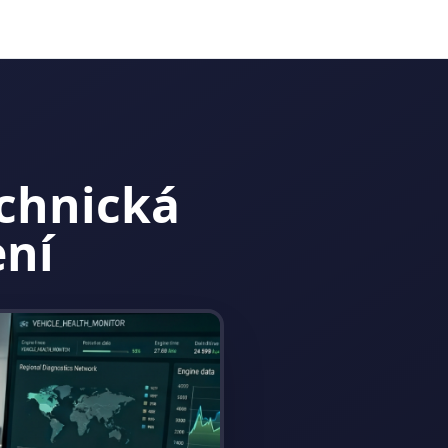
echnická
ení