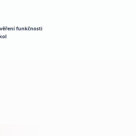
věření funkčnosti
kol