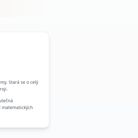
my. Stará se o celý
oji.
kutečná
od matematických