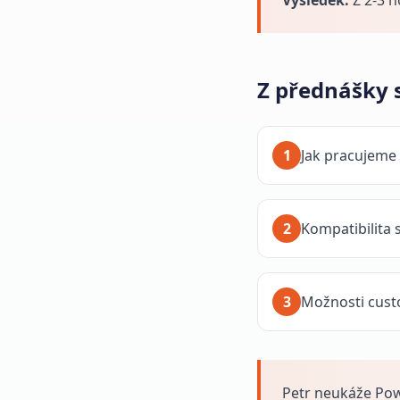
Výsledek:
Z 2-3 h
Z přednášky s
1
Jak pracujeme 
2
Kompatibilita s
3
Možnosti custom
Petr neukáže Pow