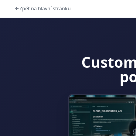
Zpět na hlavní stránku
Customi
po