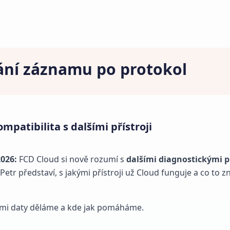
ání záznamu po protokol
mpatibilita s dalšími přístroji
026:
FCD Cloud si nově rozumí s
dalšími diagnostickými př
Petr představí, s jakými přístroji už Cloud funguje a co to 
ašimi daty děláme a kde jak pomáháme.