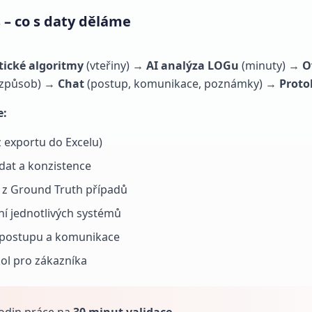
 – co s daty děláme
ické algoritmy
(vteřiny) →
AI analýza LOGu
(minuty) →
O
 způsob) →
Chat
(postup, komunikace, poznámky) →
Proto
e:
z exportu do Excelu)
 dat a konzistence
n z Ground Truth případů
ní jednotlivých systémů
í postupu a komunikace
ol pro zákazníka