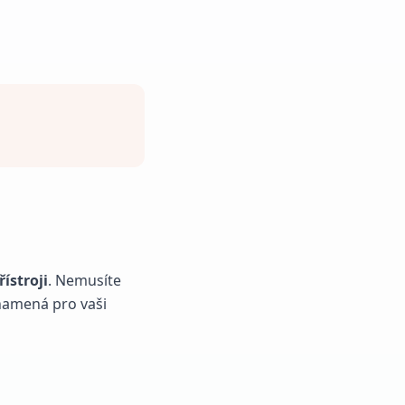
ístroji
. Nemusíte
znamená pro vaši