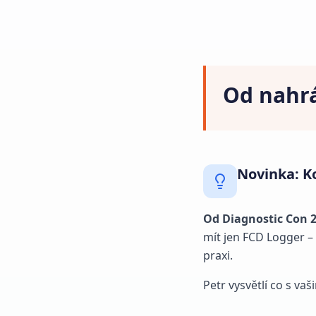
Od nahr
Novinka: Ko
Od Diagnostic Con 2
mít jen FCD Logger – 
praxi.
Petr vysvětlí co s v