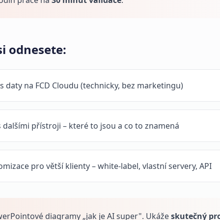
odin práce na
30 minut validace
.
i odnesete:
s daty na FCD Cloudu (technicky, bez marketingu)
 dalšími přístroji – které to jsou a co to znamená
izace pro větší klienty – white-label, vlastní servery, API
erPointové diagramy „jak je AI super". Ukáže
skutečný pr