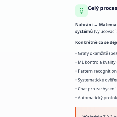
Celý proces
Nahrání
→
Matemat
systémů
(vylučovací
Konkrétně co se děj
• Grafy okamžitě (be
• ML kontrola kvality
• Pattern recognitio
• Systematické ověře
• Chat pro zachycen
• Automatický protok