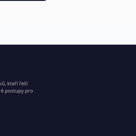
ů, kteří řeší
tré postupy pro